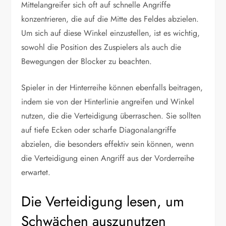
Mittelangreifer sich oft auf schnelle Angriffe
konzentrieren, die auf die Mitte des Feldes abzielen.
Um sich auf diese Winkel einzustellen, ist es wichtig,
sowohl die Position des Zuspielers als auch die
Bewegungen der Blocker zu beachten.
Spieler in der Hinterreihe können ebenfalls beitragen,
indem sie von der Hinterlinie angreifen und Winkel
nutzen, die die Verteidigung überraschen. Sie sollten
auf tiefe Ecken oder scharfe Diagonalangriffe
abzielen, die besonders effektiv sein können, wenn
die Verteidigung einen Angriff aus der Vorderreihe
erwartet.
Die Verteidigung lesen, um
Schwächen auszunutzen