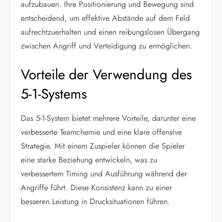
aufzubauen. Ihre Positionierung und Bewegung sind
entscheidend, um effektive Abstände auf dem Feld
aufrechtzuerhalten und einen reibungslosen Übergang
zwischen Angriff und Verteidigung zu ermöglichen.
Vorteile der Verwendung des
5-1-Systems
Das 5-1-System bietet mehrere Vorteile, darunter eine
verbesserte Teamchemie und eine klare offensive
Strategie. Mit einem Zuspieler können die Spieler
eine starke Beziehung entwickeln, was zu
verbessertem Timing und Ausführung während der
Angriffe führt. Diese Konsistenz kann zu einer
besseren Leistung in Drucksituationen führen.