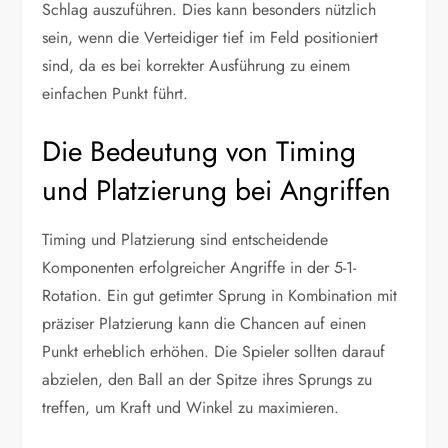
Schlag auszuführen. Dies kann besonders nützlich
sein, wenn die Verteidiger tief im Feld positioniert
sind, da es bei korrekter Ausführung zu einem
einfachen Punkt führt.
Die Bedeutung von Timing
und Platzierung bei Angriffen
Timing und Platzierung sind entscheidende
Komponenten erfolgreicher Angriffe in der 5-1-
Rotation. Ein gut getimter Sprung in Kombination mit
präziser Platzierung kann die Chancen auf einen
Punkt erheblich erhöhen. Die Spieler sollten darauf
abzielen, den Ball an der Spitze ihres Sprungs zu
treffen, um Kraft und Winkel zu maximieren.