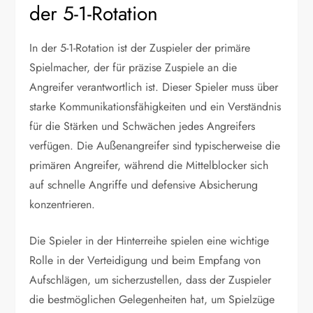
der 5-1-Rotation
In der 5-1-Rotation ist der Zuspieler der primäre
Spielmacher, der für präzise Zuspiele an die
Angreifer verantwortlich ist. Dieser Spieler muss über
starke Kommunikationsfähigkeiten und ein Verständnis
für die Stärken und Schwächen jedes Angreifers
verfügen. Die Außenangreifer sind typischerweise die
primären Angreifer, während die Mittelblocker sich
auf schnelle Angriffe und defensive Absicherung
konzentrieren.
Die Spieler in der Hinterreihe spielen eine wichtige
Rolle in der Verteidigung und beim Empfang von
Aufschlägen, um sicherzustellen, dass der Zuspieler
die bestmöglichen Gelegenheiten hat, um Spielzüge