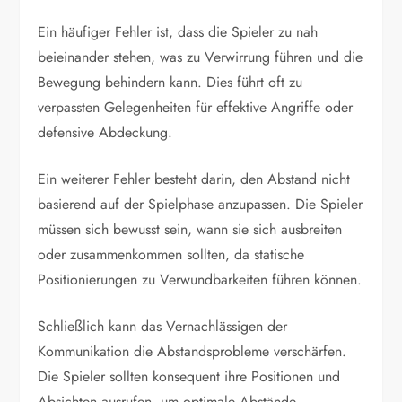
Ein häufiger Fehler ist, dass die Spieler zu nah
beieinander stehen, was zu Verwirrung führen und die
Bewegung behindern kann. Dies führt oft zu
verpassten Gelegenheiten für effektive Angriffe oder
defensive Abdeckung.
Ein weiterer Fehler besteht darin, den Abstand nicht
basierend auf der Spielphase anzupassen. Die Spieler
müssen sich bewusst sein, wann sie sich ausbreiten
oder zusammenkommen sollten, da statische
Positionierungen zu Verwundbarkeiten führen können.
Schließlich kann das Vernachlässigen der
Kommunikation die Abstandsprobleme verschärfen.
Die Spieler sollten konsequent ihre Positionen und
Absichten ausrufen, um optimale Abstände